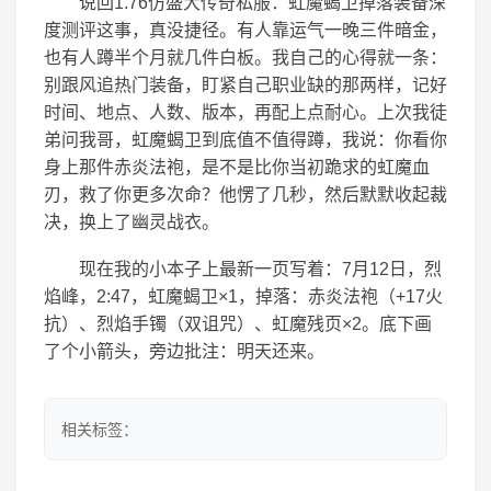
说回1.76仿盛大传奇私服：虹魔蝎卫掉落装备深
度测评这事，真没捷径。有人靠运气一晚三件暗金，
也有人蹲半个月就几件白板。我自己的心得就一条：
别跟风追热门装备，盯紧自己职业缺的那两样，记好
时间、地点、人数、版本，再配上点耐心。上次我徒
弟问我哥，虹魔蝎卫到底值不值得蹲，我说：你看你
身上那件赤炎法袍，是不是比你当初跪求的虹魔血
刃，救了你更多次命？他愣了几秒，然后默默收起裁
决，换上了幽灵战衣。
现在我的小本子上最新一页写着：7月12日，烈
焰峰，2:47，虹魔蝎卫×1，掉落：赤炎法袍（+17火
抗）、烈焰手镯（双诅咒）、虹魔残页×2。底下画
了个小箭头，旁边批注：明天还来。
相关标签：