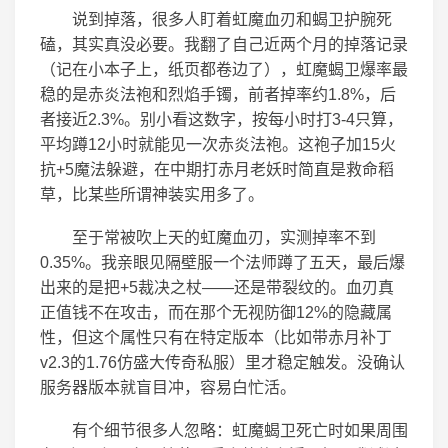
说到掉落，很多人盯着虹魔血刃和蝎卫护腕死
磕，其实真没必要。我翻了自己近两个月的掉落记录
（记在小本子上，纸页都卷边了），虹魔蝎卫爆率最
稳的是赤炎法袍和烈焰手镯，前者掉率约1.8%，后
者接近2.3%。别小看这数字，按每小时打3-4只算，
平均蹲12小时就能见一次赤炎法袍。这袍子加15火
抗+5魔法躲避，在中期打赤月老妖时简直是救命稻
草，比某些所谓神装实用多了。
至于常被吹上天的虹魔血刃，实测掉率不到
0.35%。我亲眼见隔壁服一个法师蹲了五天，最后爆
出来的是把+5裁决之杖——还是带裂纹的。血刃真
正值钱不在攻击，而在那个无视防御12%的隐藏属
性，但这个属性只有在特定版本（比如带赤月补丁
v2.3的1.76仿盛大传奇私服）里才稳定触发。没确认
服务器版本就盲目冲，容易白忙活。
有个细节很多人忽略：虹魔蝎卫死亡时如果周围