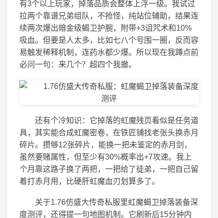
有3个以上玩家，掉落品质会整体上浮一级。我试过
拉两个靠谱兄弟组队，不抢怪，纯站位辅助，结果连
续两次爆出暗金级蝎卫护腕，附带+3诅咒术和10%
吸血。但要是人太多，比如七八个号围一圈，反而容
易触发稀释机制，连药水都少爆。所以现在我蹲点前
必问一句：来几个？超四个我撤。
还有个冷知识：它掉落的虹魔残页看似是任务道
具，其实能合成虹魔密卷，在铁匠铺找老张头换赤月
碎片。攒够12张碎片，能换一把未鉴定的赤月剑，
虽然要赌属性，但至少有30%概率出+7攻速。我上
个月靠这路子换了两把，一把给了徒弟，一把自己留
着打赤月用，比硬肝虹魔血刃划算多了。
关于1.76仿盛大传奇私服里虹魔蝎卫掉落装备深
度测评，还得提一句地图机制。它刷新后15分钟内