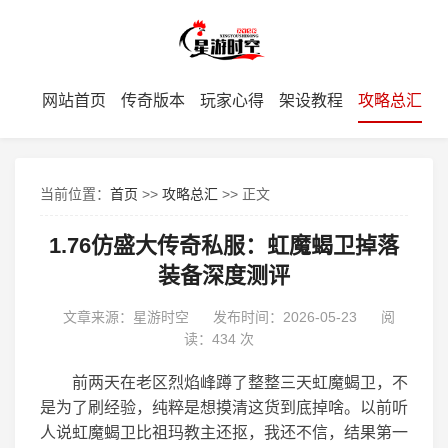
网站首页
传奇版本
玩家心得
架设教程
攻略总汇
当前位置：
首页
>>
攻略总汇
>> 正文
1.76仿盛大传奇私服：虹魔蝎卫掉落
装备深度测评
文章来源：星游时空
发布时间：2026-05-23
阅
读：
434 次
前两天在老区烈焰峰蹲了整整三天虹魔蝎卫，不
是为了刷经验，纯粹是想摸清这货到底掉啥。以前听
人说虹魔蝎卫比祖玛教主还抠，我还不信，结果第一