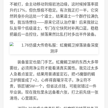
不被打，会主动移动到熔岩池边缘，这时候掉落率提
升约17%，但仇恨极不稳定。有次我正打一半，它突
然转身扑向远处一个道士，结果道士一个群疗拉满仇
恨，我当场愣住——原来它还认治疗量！后来我就让
队友带个低级道士，专门在它快死时补两口蓝，稳稳
把最后一击控住，掉落果然比乱打时多出半件装备。
装备鉴定也是门手艺。虹魔蝎卫掉的东西大多带
雾纹，必须用净尘符才能看清真实属性。我见过太多
人急着点鉴定，结果用普通鉴定石，把+5魔御的蝎
卫护腕鉴成了+2，心疼得直嘬牙花子。净尘符不
贵，铁匠铺5W一个，但省这点钱，可能就错过一件
毕业装。现在我包里永远备着六张，打之前先烧一张
清场，心里踏实。