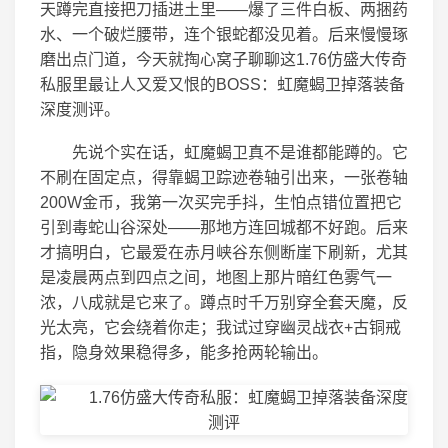
天蹲完直接把刀插进土里——爆了三件白板、两捆药
水、一个破烂腰带，连个银蛇都没见着。后来慢慢琢
磨出点门道，今天就掏心窝子聊聊这1.76仿盛大传奇
私服里最让人又爱又恨的BOSS：虹魔蝎卫掉落装备
深度测评。
先说个实在话，虹魔蝎卫真不是谁都能蹲的。它
不刷在固定点，得靠蝎卫踪迹卷轴引出来，一张卷轴
200W金币，我第一次买完手抖，生怕点错位置把它
引到毒蛇山谷深处——那地方连回城都不好跑。后来
才搞明白，它最爱在赤月峡谷东侧断崖下刷新，尤其
是凌晨两点到四点之间，地图上那片暗红色雾气一
浓，八成就是它来了。蹲点时千万别穿全套天魔，反
光太亮，它会绕着你走；我试过穿幽灵战衣+古铜戒
指，隐身效果稳得多，能多抢两轮输出。