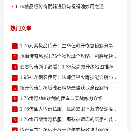
1.76精品版传奇武器进阶与祝福油妙用之道
热门文章
1.76元素极品传奇：生命值飙升恢复秘籍分享
1
热血传奇私服1.76怪物攻城全攻略：制胜秘诀大公开
2
变态传奇新手必看：1-35级高效升级地图推荐
3
1.95神龙刺影传奇：法师流星火雨技能详解与实战技巧
4
新开传奇1.76版魂石精华最佳获取途径解析
5
1.76传奇sf血饮剑的传说与实战威力介绍
6
1.76仿盛大传奇私服：虹魔蝎卫掉落装备深度测评
7
1.76金币版传奇私服：那些被遗忘的新手神装回忆杀
8
传奇复古1.76运十战士套装的极致魅力解析
9