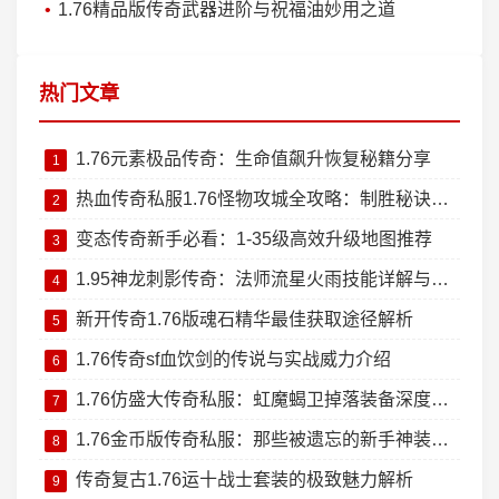
1.76精品版传奇武器进阶与祝福油妙用之道
热门文章
1.76元素极品传奇：生命值飙升恢复秘籍分享
1
热血传奇私服1.76怪物攻城全攻略：制胜秘诀大公开
2
变态传奇新手必看：1-35级高效升级地图推荐
3
1.95神龙刺影传奇：法师流星火雨技能详解与实战技巧
4
新开传奇1.76版魂石精华最佳获取途径解析
5
1.76传奇sf血饮剑的传说与实战威力介绍
6
1.76仿盛大传奇私服：虹魔蝎卫掉落装备深度测评
7
1.76金币版传奇私服：那些被遗忘的新手神装回忆杀
8
传奇复古1.76运十战士套装的极致魅力解析
9