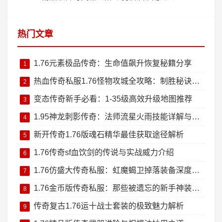
热门文章
1.76元素极品传奇：生命值飙升恢复秘籍分享
1
热血传奇私服1.76怪物攻城全攻略：制胜秘诀大公开
2
变态传奇新手必看：1-35级高效升级地图推荐
3
1.95神龙刺影传奇：法师流星火雨技能详解与实战技巧
4
新开传奇1.76版魂石精华最佳获取途径解析
5
1.76传奇sf血饮剑的传说与实战威力介绍
6
1.76仿盛大传奇私服：虹魔蝎卫掉落装备深度测评
7
1.76金币版传奇私服：那些被遗忘的新手神装回忆杀
8
传奇复古1.76运十战士套装的极致魅力解析
9