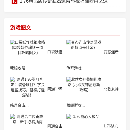
1.76精品版传奇武器进阶与祝福油妙用之道
10
游戏图文
口袋妖怪
变态连击
魂银攻略...
传奇游戏...
网通1.95
北欧女神
皓月合击...
蕾娜斯攻...
网通合击
1.76随心