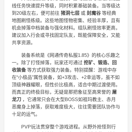
线任务快速提升等级，同时积累基础装备。当等级达
到20级左右，便可前往
猪洞七层
或
封魔谷
等经典
地图刷怪练级。这些地图怪物密集、经验丰厚，且有
机会掉落中档装备与强化材料。组队刷怪效率更高，
建议加入行会或寻找固定队友，既能保障安全，又能
共享资源。
装备系统是《网通传奇私服1.85》的核心乐趣之
一。除了打怪掉落，玩家还可通过
挖矿、锻造、回
收装备
等方式获取强力装备。特别提醒：游戏中存
在“小极品”属性装备，如+3攻击、+2幸运等，虽不如
顶级神器耀眼，但性价比极高，适合中期过渡使用。
而真正的终极目标，无疑是那把象征至高荣誉的
屠
龙刀
，它通常只会在大型BOSS如祖玛教主、赤月
恶魔身上掉落，获取难度极大，往往需要团队协作与
十足的运气。
PVP玩法贯穿整个游戏进程。从野外抢怪到行