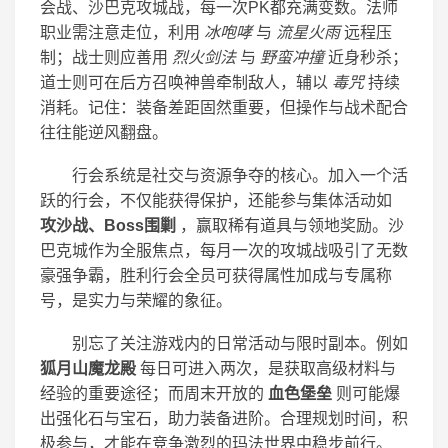
会战、沙巴克攻城战，每一次PK都充满变数。法师
职业需注意走位，利用
冰咆哮
与
流星火雨
远程压
制；战士则应善用
烈火剑法
与
野蛮冲撞
近身秒杀；
道士则可在后方召唤神兽牵制敌人，辅以
毒咒
持续
消耗。记住：装备差距固然重要，但操作与战术配合
往往能逆风翻盘。
行会系统是社交与资源争夺的核心。加入一个活
跃的行会，不仅能获得保护，还能参与集体活动如
攻沙战、Boss围剿
，赢取稀有道具与领地奖励。沙
巴克城作为全服焦点，每月一次的攻城战吸引了无数
豪强争霸，胜利行会全员可获得属性加成与专属称
号，是实力与荣耀的象征。
别忘了关注游戏内的日常活动与限时副本。例如
狐月山魔龙殿
每日可进入两次，是获取高级材料与
经验的重要途径；而周末开放的
血色堡垒
则可能爆
出强化石与宝石，助力装备进阶。合理规划时间，积
极参与，才能在竞争激烈的玛法世界中稳步前行。