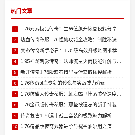
热门文章
1.76元素极品传奇：生命值飙升恢复秘籍分享
1
热血传奇私服1.76怪物攻城全攻略：制胜秘诀大公开
2
变态传奇新手必看：1-35级高效升级地图推荐
3
1.95神龙刺影传奇：法师流星火雨技能详解与实战技巧
4
新开传奇1.76版魂石精华最佳获取途径解析
5
1.76传奇sf血饮剑的传说与实战威力介绍
6
1.76仿盛大传奇私服：虹魔蝎卫掉落装备深度测评
7
1.76金币版传奇私服：那些被遗忘的新手神装回忆杀
8
传奇复古1.76运十战士套装的极致魅力解析
9
1.76精品版传奇武器进阶与祝福油妙用之道
10