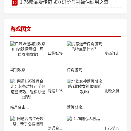
1.76精品版传奇武器进阶与祝福油妙用之道
10
游戏图文
口袋妖怪
变态连击
魂银攻略...
传奇游戏...
网通1.95
北欧女神
皓月合击...
蕾娜斯攻...
网通合击
1.76随心