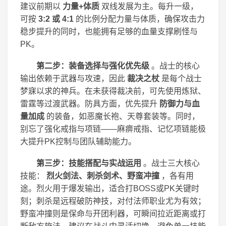
建议前期以
力量+体质
双线发展为主。每升一级，
可按
3:2 或 4:1
的比例分配力量与体质，确保攻击力
稳步提升的同时，也能拥有足够的血量支撑刷怪与
PK。
第二步：装备选择与强化优先级
。战士的核心
输出依赖于武器与攻速，因此
裁决之杖
是每个战士
梦寐以求的神兵。在未获得裁决前，可先使用炼狱、
雷霆等过渡武器。防具方面，优先提升
防御力与血
量加成
的装备，如恶魔长袍、天尊套装等。同时，
别忘了强化戒指与项链——麻痹戒指、记忆项链能极
大提升PK控制与团队辅助能力。
第三步：技能搭配与实战运用
。战士三大核心
技能：
烈火剑法、刺杀剑术、野蛮冲撞
，各有用
途。烈火用于爆发输出，适合打BOSS或PK关键时
刻；刺杀是远程破防神技，对付法师职业尤为有效；
野蛮冲撞则是保命与开团利器，可瞬间拉近距离或打