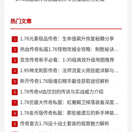
热门文章
1.76元素极品传奇：生命值飙升恢复秘籍分享
1
热血传奇私服1.76怪物攻城全攻略：制胜秘诀大公开
2
变态传奇新手必看：1-35级高效升级地图推荐
3
1.95神龙刺影传奇：法师流星火雨技能详解与实战技巧
4
新开传奇1.76版魂石精华最佳获取途径解析
5
1.76传奇sf血饮剑的传说与实战威力介绍
6
1.76仿盛大传奇私服：虹魔蝎卫掉落装备深度测评
7
1.76金币版传奇私服：那些被遗忘的新手神装回忆杀
8
传奇复古1.76运十战士套装的极致魅力解析
9