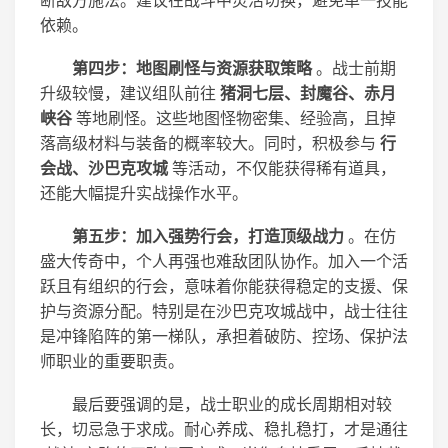
断敌方施法。建议在战斗中灵活切换，避免单一技能
依赖。
第四步：地图刷怪与资源获取策略
。战士前期
升级较慢，建议组队前往
猪洞七层、封魔谷、赤月
峡谷
等地刷怪。这些地图怪物密集、经验高，且掉
落高级材料与装备的概率较大。同时，积极参与
行
会战、沙巴克攻城
等活动，不仅能获得稀有道具，
还能大幅提升实战操作水平。
第五步：加入强势行会，打造顶级战力
。在仿
盛大传奇中，个人再强也难敌团队协作。加入一个活
跃且有组织的行会，意味着你能获得稳定的支援、保
护与资源分配。特别是在沙巴克攻城战中，战士往往
是冲锋陷阵的第一梯队，承担着破防、控场、保护法
师职业的重要职责。
最后要强调的是，战士职业的成长周期相对较
长，切忌急于求成。耐心养成、稳扎稳打，才是通往