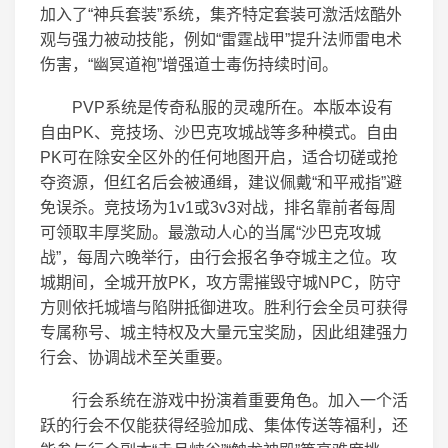
加入了“神兵套装”系统，集齐特定套装可激活炫酷外
观与强力被动技能，例如“雷霆战甲”提升法师雷电术
伤害，“幽冥道袍”增强道士毒伤持续时间。
PVP系统是传奇私服的灵魂所在。本版本设有
自由PK、竞技场、沙巴克攻城战等多种模式。自由
PK可在除安全区外的任何地图开启，适合切磋或抢
夺资源，但红名后会被通缉，建议佩戴“和平戒指”避
免误杀。竞技场为1v1或3v3对战，排名靠前者每周
可领取丰厚奖励。最激动人心的当属“沙巴克攻城
战”，每周六晚举行，由行会报名争夺城主之位。攻
城期间，全城开放PK，攻方需摧毁守城NPC，防守
方则依托城墙与陷阱抵御进攻。胜利行会全员可获得
专属称号、城主特权及大量元宝奖励，因此组建强力
行会、协调战术至关重要。
行会系统在游戏中扮演着重要角色。加入一个活
跃的行会不仅能获得经验加成、集体传送等福利，还