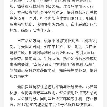
能参与行会副本“赤月峡谷”“触龙神殿”等高难度挑
战，掉落稀有材料与顶级装备。建议尽早加入大行
会，并积极参与行会任务与建设，提升贡献度以兑换
高级道具。同时，行会内部应建立明确分工，如战士
负责前排抗伤，法师集中火力输出，道士辅助治疗与
控场，确保团队协作无间。
日常活动方面，玩家不可忽视“限时Boss刷新”机
制。每天固定时间，如中午12点、晚上8点，会在沃
玛教主殿、祖玛阁等地刷新高级Boss，吸引大量玩
家争夺。提前蹲点、组好队伍、携带足够药水是成功
击杀的关键。“幸运大转盘”“在线抽奖”等福利活动也
能帮助玩家低成本获取坐骑、翅膀等炫酷外观，提升
战力与魅力。
最后提醒玩家注意游戏平衡与账号安全。尽管是
私服，但仍需遵守基本规则，避免使用外挂或恶意刷
币，以免被封号。同时建议绑定邮箱或手机，防止被
盗。2017精绝古城激情中变传奇私服以其快节奏、