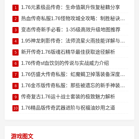
1.76元素极品传奇：生命值飙升恢复秘籍分享
1
热血传奇私服1.76怪物攻城全攻略：制胜秘诀大公开
2
变态传奇新手必看：1-35级高效升级地图推荐
3
1.95神龙刺影传奇：法师流星火雨技能详解与实战技巧
4
新开传奇1.76版魂石精华最佳获取途径解析
5
1.76传奇sf血饮剑的传说与实战威力介绍
6
1.76仿盛大传奇私服：虹魔蝎卫掉落装备深度测评
7
1.76金币版传奇私服：那些被遗忘的新手神装回忆杀
8
传奇复古1.76运十战士套装的极致魅力解析
9
1.76精品版传奇武器进阶与祝福油妙用之道
10
游戏图文