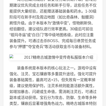
期建议优先完成主线任务和新手引导，这些任务不仅
能提供大量经验，还能赠送基础装备和药水。1-30级
阶段可在新手村及周边地图（如比奇森林、骷髅洞）
刷怪升级。由于本版本为“激情中变”，怪物刷新快、
经验翻倍，建议组队进行效率更高。30级后可前往
“祖玛寺庙”或“白日门”等中级地图练级，此时应注重
装备提升。可通过击杀BOSS、完成每日悬赏任务或
参与“押镖”“夺宝奇兵”等活动获取金币与装备材料。
装备系统是本版本的核心玩法之一。游戏中设有
强化、注灵、宝石镶嵌等多重提升途径。强化可提升
装备基础属性，最高可达+15，但失败有一定概率掉
级，建议使用保护符。注灵系统则能激活额外属性，
如增加暴击、闪避或生命值，需消耗注灵石，可通过
副本或活动获得。宝石分为攻击、防御、生命等多种
类型，镶嵌后显著增强角色战力。精绝古城版本特别