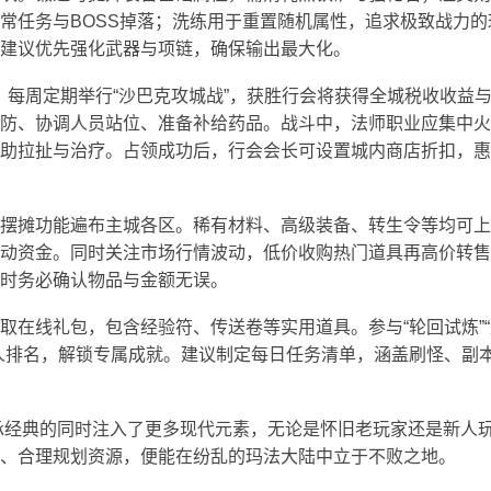
常任务与BOSS掉落；洗练用于重置随机属性，追求极致战力的
建议优先强化武器与项链，确保输出最大化。
，每周定期举行“沙巴克攻城战”，获胜行会将获得全城税收收益
防、协调人员站位、准备补给药品。战斗中，法师职业应集中火
助拉扯与治疗。占领成功后，行会会长可设置城内商店折扣，惠
摆摊功能遍布主城各区。稀有材料、高级装备、转生令等均可上
动资金。同时关注市场行情波动，低价收购热门道具再高价转售
时务必确认物品与金额无误。
取在线礼包，包含经验符、传送卷等实用道具。参与“轮回试炼”
人排名，解锁专属成就。建议制定每日任务清单，涵盖刷怪、副
传承经典的同时注入了更多现代元素，无论是怀旧老玩家还是新人
、合理规划资源，便能在纷乱的玛法大陆中立于不败之地。