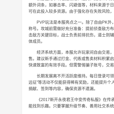
额外词条，如暴击率、闪避值等，材料来源于日
可在此投入较多资源。由于强化存在失败风险，
PVP玩法是本服亮点之一。除了自由PK外
称号。攻城前需做好充分准备：提前侦查敌方布
击敌方关键目标，战士负责前排抗伤，道士则辅
体成员。
经济系统方面，本服允许玩家间自由交易，
售。建议新手通过打金、代练或售卖材料积累启
快速致富的有效手段。但需警惕骗子账号，交易
长期发展离不开活跃度维持。每日登录可领
远征”等活动不仅能获得稀有奖励，还能提升个
捐献、签到等内容，确保资源不遗漏。
《2017新开永夜君王中变传奇私服》在
能找到乐趣。只要掌握升级节奏、善用社交系统