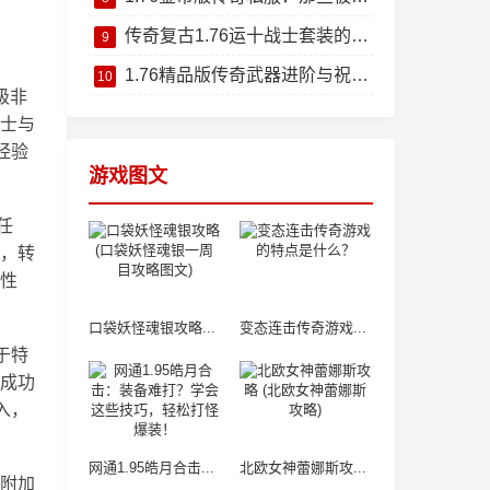
传奇复古1.76运十战士套装的极致魅力解析
9
1.76精品版传奇武器进阶与祝福油妙用之道
10
级非
士与
经验
游戏图文
任
，转
性
口袋妖怪魂银攻略...
变态连击传奇游戏...
于特
成功
入，
网通1.95皓月合击...
北欧女神蕾娜斯攻...
附加