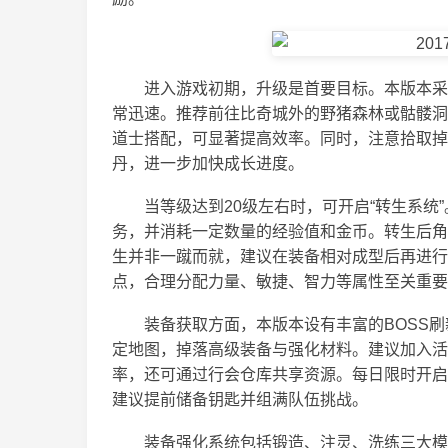
进入游戏初期，升级是首要目标。本版本采
常迅速。推荐前往比奇城外的野猪森林或骷髅洞
道士搭配，可显著提高效率。同时，注意拾取掉
丹，进一步加快成长进度。
当等级达到20级左右时，可开启“转生系
务，并消耗一定数量的经验值和金币。转生后角
生并非一蹴而就，建议在装备相对成型后再进行
点，合理分配力量、敏捷、智力等属性至关重要
装备获取方面，本版本设有丰富的BOSS
定地图，掉落高级装备与强化材料。建议加入活
率，还可通过行会仓库共享资源。每日限时开启
建议提前储备钥匙并组满队伍挑战。
装备强化系统包括锻造、注灵、洗练三大模