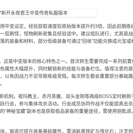
用中变设定，经验获取速度较原始版本提升约3倍，因此前期练
一层刷怪，怪物刷新密集且经验适中。建议组队进行，尤其是战
落的装备和材料，部分低级装备可通过“回收”功能兑换成元宝或
统”。这是中变版本的核心特色之一。首次转生需要完成一系列前置
色属性大幅提升，同时解锁新的技能与装备栏位。值得注意的是
，以免因战力不足导致练级受阻。每次转生都会重置部分基础属
。
刷新机制。祖玛教主、赤月恶魔、双头金刚等高级BOSS定时刷新
跃行会，参与集体攻杀活动。行会成员协同作战不仅能提高击杀
的“神秘宝藏”副本也是获取极品装备的重要途径，需使用钥匙进
块。锻造可提升装备基础属性，需消耗黑铁矿与强化石；注灵则