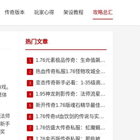
传奇版本
玩家心得
架设教程
攻略总汇
热门文章
1.76元素极品传奇：生命值飙升恢复秘籍分享
1
热血传奇私服1.76怪物攻城全攻略：制胜秘诀大公开
2
变态传奇新手必看：1-35级高效升级地图推荐
3
游戏。
1.95神龙刺影传奇：法师流星火雨技能详解与实战技巧
整体
4
新开传奇1.76版魂石精华最佳获取途径解析
5
法师
1.76传奇sf血饮剑的传说与实战威力介绍
6
新手
1.76仿盛大传奇私服：虹魔蝎卫掉落装备深度测评
7
奖
1.76金币版传奇私服：那些被遗忘的新手神装回忆杀
8