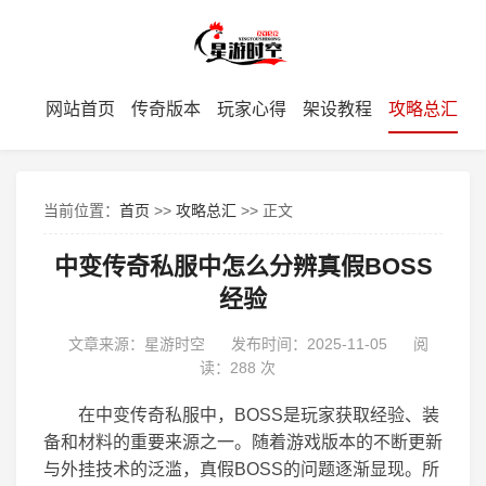
网站首页
传奇版本
玩家心得
架设教程
攻略总汇
当前位置：
首页
>>
攻略总汇
>> 正文
中变传奇私服中怎么分辨真假BOSS
经验
文章来源：星游时空
发布时间：2025-11-05
阅
读：
288 次
在中变传奇私服中，BOSS是玩家获取经验、装
备和材料的重要来源之一。随着游戏版本的不断更新
与外挂技术的泛滥，真假BOSS的问题逐渐显现。所