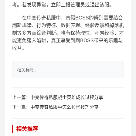
考。若发现异常，立即上报管理员或退出该服。
在中变传奇私服中，真假BOSS的辨别需要结合
刷新规律、行为特征、数据表现、经验反馈和掉落机
制等多方面综合判断。唯有保持理性、积累经验，才
能避免落入陷阱，真正享受到刷BOSS带来的乐趣与
收益。
相关标签：
上一篇：
中变传奇私服战士英雄成长过程分享
下一篇：
中变传奇私服中怎么拉怪技巧分享
相关推荐