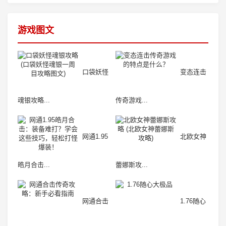
游戏图文
口袋妖怪
变态连击
魂银攻略...
传奇游戏...
网通1.95
北欧女神
皓月合击...
蕾娜斯攻...
网通合击
1.76随心