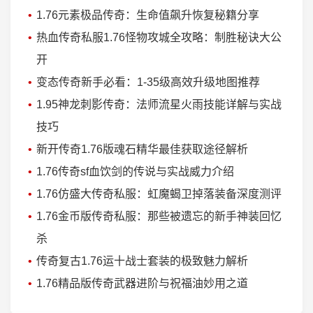
1.76元素极品传奇：生命值飙升恢复秘籍分享
热血传奇私服1.76怪物攻城全攻略：制胜秘诀大公
开
变态传奇新手必看：1-35级高效升级地图推荐
1.95神龙刺影传奇：法师流星火雨技能详解与实战
技巧
新开传奇1.76版魂石精华最佳获取途径解析
1.76传奇sf血饮剑的传说与实战威力介绍
1.76仿盛大传奇私服：虹魔蝎卫掉落装备深度测评
1.76金币版传奇私服：那些被遗忘的新手神装回忆
杀
传奇复古1.76运十战士套装的极致魅力解析
1.76精品版传奇武器进阶与祝福油妙用之道