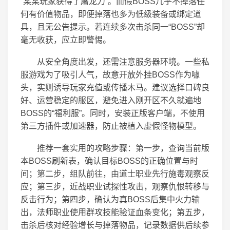
“某某玩家获得了屠龙刀”。而假BOSS几乎不掉落任
何有价值物品，即便掉落也多为低级装备或绑定道
具，且无公告提示。若连续多次击杀同一“BOSS”却
毫无收获，应立即警惕。
从安全角度出发，还需注意服务器环境。一些私
服游戏为了吸引人气，故意开放外挂BOSS作为噱
头，实则诱导玩家充值或传播木马。建议选择口碑良
好、运营稳定的服区，避免进入刚开区不久就遍地
BOSS的“福利服”。同时，安装正版客户端，不使用
第三方插件或加速器，防止被植入虚假怪物模型。
推荐一套实用的攻略步骤：第一步，查询当前版
本BOSS刷新表，确认目标BOSS的正确位置与时
间；第二步，组队前往，由道士职业先行施毒观察反
应；第三步，近战职业试探性攻击，观察仇恨转移与
反击行为；第四步，确认为真BOSS后集中火力输
出，法师职业使用群攻技能验证血条变化；第五步，
击杀后核对经验增长与掉落物品，记录数据供后续参