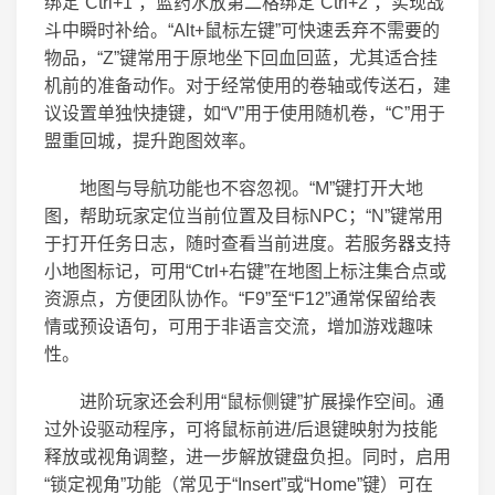
绑定“Ctrl+1”，蓝药水放第二格绑定“Ctrl+2”，实现战
斗中瞬时补给。“Alt+鼠标左键”可快速丢弃不需要的
物品，“Z”键常用于原地坐下回血回蓝，尤其适合挂
机前的准备动作。对于经常使用的卷轴或传送石，建
议设置单独快捷键，如“V”用于使用随机卷，“C”用于
盟重回城，提升跑图效率。
地图与导航功能也不容忽视。“M”键打开大地
图，帮助玩家定位当前位置及目标NPC；“N”键常用
于打开任务日志，随时查看当前进度。若服务器支持
小地图标记，可用“Ctrl+右键”在地图上标注集合点或
资源点，方便团队协作。“F9”至“F12”通常保留给表
情或预设语句，可用于非语言交流，增加游戏趣味
性。
进阶玩家还会利用“鼠标侧键”扩展操作空间。通
过外设驱动程序，可将鼠标前进/后退键映射为技能
释放或视角调整，进一步解放键盘负担。同时，启用
“锁定视角”功能（常见于“Insert”或“Home”键）可在