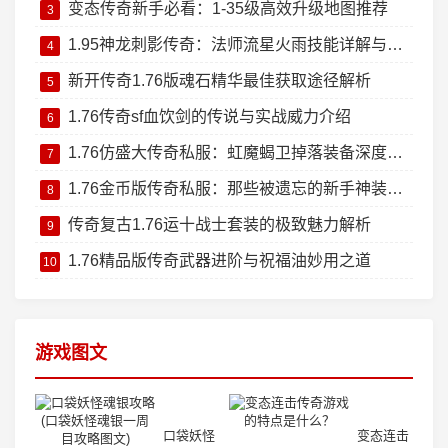
变态传奇新手必看：1-35级高效升级地图推荐
3
1.95神龙刺影传奇：法师流星火雨技能详解与实战技巧
4
新开传奇1.76版魂石精华最佳获取途径解析
5
1.76传奇sf血饮剑的传说与实战威力介绍
6
1.76仿盛大传奇私服：虹魔蝎卫掉落装备深度测评
7
1.76金币版传奇私服：那些被遗忘的新手神装回忆杀
8
传奇复古1.76运十战士套装的极致魅力解析
9
1.76精品版传奇武器进阶与祝福油妙用之道
10
游戏图文
口袋妖怪
变态连击