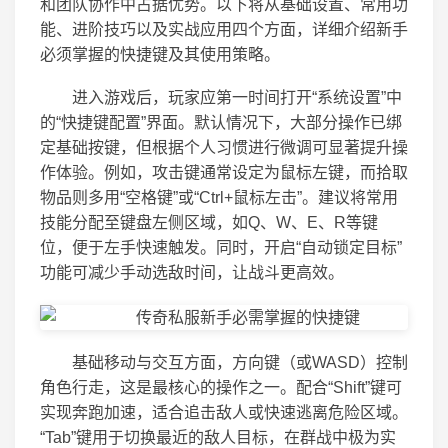
和团队协作中占据优势。以下将从基础设置、常用功
能、进阶技巧以及实战应用四个方面，详细介绍新手
必须掌握的快捷键及其使用策略。
进入游戏后，玩家应第一时间打开“系统设置”中
的“快捷键配置”界面。默认情况下，大部分操作已绑
定基础按键，但根据个人习惯进行微调可显著提升操
作体验。例如，攻击键通常设定为鼠标左键，而拾取
物品则多用“空格键”或“Ctrl+鼠标左击”。建议将常用
技能分配至键盘左侧区域，如Q、W、E、R等键
位，便于左手快速触发。同时，开启“自动锁定目标”
功能可减少手动选敌时间，让战斗更高效。
基础移动与交互方面，方向键（或WASD）控制
角色行走，这是最核心的操作之一。配合“Shift”键可
实现奔跑加速，适合追击敌人或快速逃离危险区域。
“Tab”键用于切换最近的敌人目标，在群战中极为实