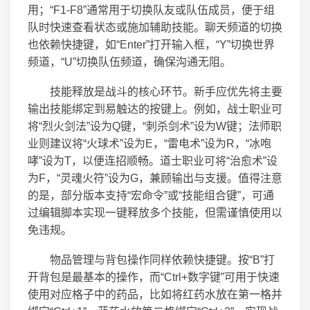
用；“F1-F8”通常用于切换队友或队伍成员，便于组
队时快速查看状态或施加辅助技能。聊天频道的切换
也依赖快捷键，如“Enter”打开输入框，“Y”切换世界
频道，“U”切换队伍频道，确保沟通无阻。
技能释放是战斗的核心环节。新手应优先将主要
输出技能绑定到易触达的按键上。例如，战士职业可
将“烈火剑法”设为Q键，“刺杀剑术”设为W键；法师职
业则建议将“火球术”设为E，“雷电术”设为R，“冰咆
哮”设为T，以便连招顺畅。道士职业可将“治愈术”设
为F，“灵魂火符”设为G，兼顾输出与支援。值得注意
的是，部分版本支持“宏命令”或“技能组合键”，可通
过编辑脚本实现一键释放多个技能，但需谨慎使用以
免违规。
物品管理与背包操作同样依赖快捷键。按“B”打
开背包是最基本的操作，而“Ctrl+数字键”可用于快速
使用对应格子中的药品，比如将红药水放在第一格并