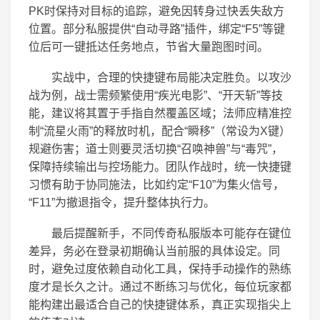
PK时保持对目标的追踪，避免因转身过快丢失敌方
位置。部分私服提供“自动寻路”插件，绑定“F5”等键
位后可一键抵达任务地点，节省大量跑图时间。
实战中，合理的快捷键布局能决定胜负。以攻沙
战为例，战士需频繁使用“疾光电影”、“开天斩”等技
能，建议将其置于手指自然覆盖区域；法师应精准控
制“流星火雨”的释放时机，配合“瞬移”（常设为X键）
规避伤害；道士则要灵活切换“召唤神兽”与“毒咒”，
保障持续输出与控场能力。团队作战时，统一快捷键
习惯有助于协同施法，比如约定“F10”为集火信号，
“F11”为撤退指令，提升整体执行力。
最后提醒新手，不同传奇私服版本可能存在键位
差异，务必在登录初期确认当前服的具体设定。同
时，避免过度依赖自动化工具，保持手动操作的熟练
度才是长久之计。通过不断练习与优化，每位玩家都
能构建出最适合自己的快捷键体系，真正实现指尖上