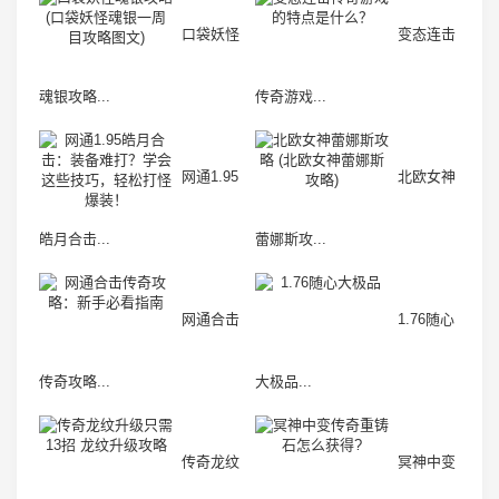
口袋妖怪
变态连击
魂银攻略...
传奇游戏...
网通1.95
北欧女神
皓月合击...
蕾娜斯攻...
网通合击
1.76随心
传奇攻略...
大极品...
传奇龙纹
冥神中变