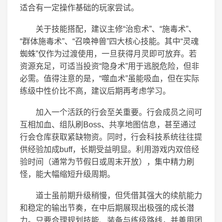
适合有一定操作基础的玩家尝试。
关于技能搭配，建议主修“治愈术”、“施毒术”、
“群体施毒术”、“召唤神兽”四大核心技能。其中“灵魂
蜘蛛”仅作为过渡使用，一旦获得月灵即可放弃。若
资源充足，可适当投资“隐身术”用于逃脱危险，但非
必需。值得注意的是，“噬血术”虽能吸血，但在实际
练级中性价比不高，建议后期再考虑学习。
加入一个活跃的行会至关重要。行会成员之间可
互相加血、组队刷Boss、共享地图信息，甚至通过
行会仓库获取紧缺物资。同时，行会科技系统往往提
供经验加成buff，长期受益明显。利用游戏内双倍经
验时间（通常为节假日或周末开放），集中精力刷
怪，能大幅缩短升级周期。
道士虽前期升级稍慢，但凭借其强大的续航能力
和稳定的输出节奏，在中后期展现出极强的成长潜
力。只要合理规划技能、装备与练级路线，并善用团