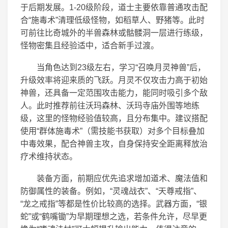
于后期发展。1-20级阶段，道士主要依靠普通攻击配
合“施毒术”清理低级怪物，如稻草人、野猪等。此时
可前往比奇城外的半兽森林或骷髅洞一层进行练级，
怪物密集且经验适中，适合新手过渡。
当角色达到23级左右，学习“召唤月灵神兽”后，
升级效率将迎来质的飞跃。月灵不仅攻击力高于初始
神兽，还具备一定范围攻击能力，能同时吸引多个敌
人。此时推荐前往沃玛森林、沃玛寺庙外围等地练
级，这里的怪物经验值较高，且分布集中。建议搭配
使用“群体施毒术”（需技能书获取）对多个目标叠加
中毒效果，配合神兽主攻，自身保持安全距离释放治
疗术维持状态。
装备方面，前期应优先追求增加道术、魔法值和
防御属性的装备。例如，“灵魂战衣”、“天尊戒指”、
“龙之戒指”等都是性价比较高的选择。武器方面，“银
蛇”或“鹤嘴锄”为早期理想之选，若条件允许，尽早更