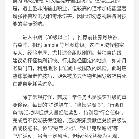
换为“嗜魂法杖”可大幅提升输出能力。值得注意的
是，道士虽非纯输出职业，但较高的道术加成能显著
增强神兽攻击力和毒术伤害，因此切勿忽视装备对技
能的实际影响。
进入中期（30级以上），推荐前往赤月峡谷、
石墓阵、祖玛 temple 等地图练级。这些区域怪物密
度大、经验丰厚，尤其适合组队刷图。若独自练级，
建议选择怪物刷新快、行走路径固定的地点，如赤月
老巢门口，利用地形卡位减少被围攻的风险。此时应
熟练掌握走位技巧，避免被多只怪物包围导致神兽死
亡或自身耗蓝过多。
除了常规打怪，完成日常任务也是快速升级的重
要途径。每日的“护送镖车”、“降妖除魔令”、“行会任
务”等活动均提供大量经验奖励。特别是“行会任务”，
完成后不仅能获得经验，还能积累贡献值兑换高级装
备或技能书。参与“夺宝之战”、“沙巴克攻城战”等
PVP活动，虽有一定风险，但经验收益极为可观，