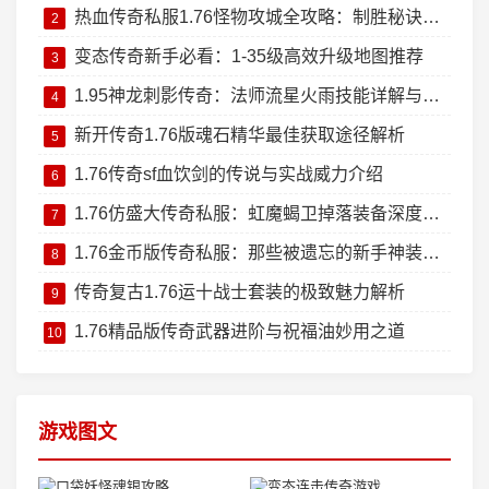
热血传奇私服1.76怪物攻城全攻略：制胜秘诀大公开
2
变态传奇新手必看：1-35级高效升级地图推荐
3
1.95神龙刺影传奇：法师流星火雨技能详解与实战技巧
4
新开传奇1.76版魂石精华最佳获取途径解析
5
1.76传奇sf血饮剑的传说与实战威力介绍
6
1.76仿盛大传奇私服：虹魔蝎卫掉落装备深度测评
7
1.76金币版传奇私服：那些被遗忘的新手神装回忆杀
8
传奇复古1.76运十战士套装的极致魅力解析
9
1.76精品版传奇武器进阶与祝福油妙用之道
10
游戏图文