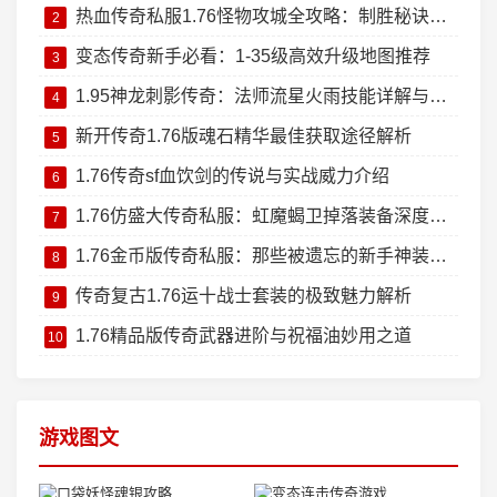
热血传奇私服1.76怪物攻城全攻略：制胜秘诀大公开
2
变态传奇新手必看：1-35级高效升级地图推荐
3
1.95神龙刺影传奇：法师流星火雨技能详解与实战技巧
4
新开传奇1.76版魂石精华最佳获取途径解析
5
1.76传奇sf血饮剑的传说与实战威力介绍
6
1.76仿盛大传奇私服：虹魔蝎卫掉落装备深度测评
7
1.76金币版传奇私服：那些被遗忘的新手神装回忆杀
8
传奇复古1.76运十战士套装的极致魅力解析
9
1.76精品版传奇武器进阶与祝福油妙用之道
10
游戏图文