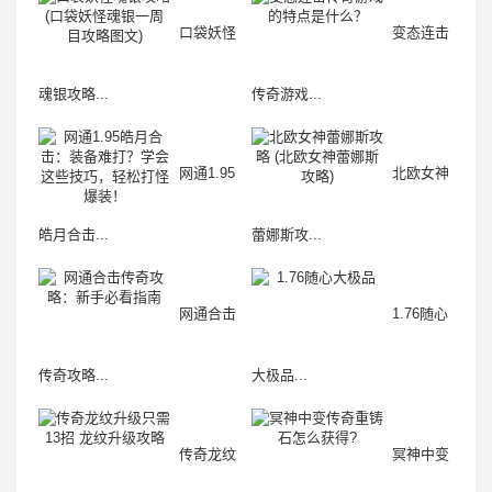
口袋妖怪
变态连击
魂银攻略...
传奇游戏...
网通1.95
北欧女神
皓月合击...
蕾娜斯攻...
网通合击
1.76随心
传奇攻略...
大极品...
传奇龙纹
冥神中变