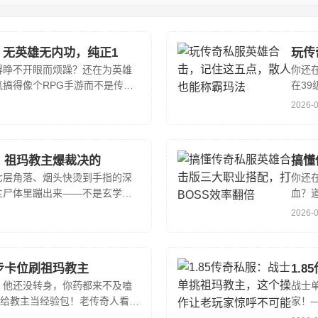
版：无英雄无内功，纯正1
玩传
得睁不开眼而烦躁？还在为英雄
你还
搞得像个RPG手游而不是传
在3
，真·削回了2003年那个蹲在网
的装
2026-
清醒的
，祖玛教主爆裁决的
搞懂
七层角落、烟头快烫到手指的深
你还
主尸体里蹦出来——不是玄学，
血？
。玩复古合击传奇私服，祖玛教
了，
2026-
——他
步卡位刷祖玛教主
1.
；他还没转身，你药都来不及嗑
战士
是给教主当经验包！老传奇人看到
家！
向键盘右下角的F12了。今天不
完那