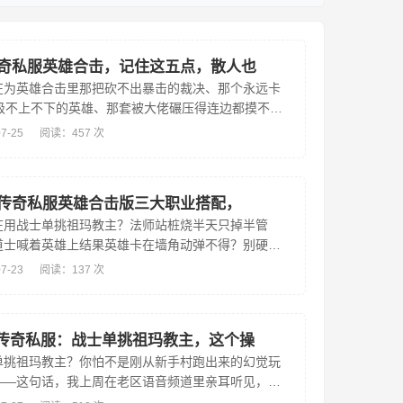
奇私服英雄合击，记住这五点，散人也
在为英雄合击里那把砍不出暴击的裁决、那个永远卡
9级不上不下的英雄、那套被大佬碾压得连边都摸不到
备而焦虑？别急，散人不是原罪，玛法大陆从不拒绝
07-25
阅读：457 次
玩家——...
传奇私服英雄合击版三大职业搭配，
在用战士单挑祖玛教主？法师站桩烧半天只掉半管
道士喊着英雄上结果英雄卡在墙角动弹不得？别硬扛
真正的传奇私服英雄合击版高手，早就不靠单打独斗
07-23
阅读：137 次
们靠的是职业间...
85传奇私服：战士单挑祖玛教主，这个操
单挑祖玛教主？你怕不是刚从新手村跑出来的幻觉玩
——这句话，我上周在老区语音频道里亲耳听见，说
人直接掐麦静音三秒。可就在昨天，一段1分47秒的无