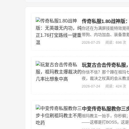
传奇私服1.80战神
你还在为满屏技能特效晃
带狗、内功加血、装备靠氪
奇？停！别划走——这把刀
2026-07-25
阅读：696 次
吧通宵、只为等一...
玩复古合击传奇私服
你信不信？那个蹲在祖玛
夜，裁决之杖真的会从教
是概率被我们集体低估了
2026-07-24
阅读：424 次
主爆裁决的几率比...
中变传奇私服教你三
祖玛教主一抬手，你秒躺
——这哪是打BOSS，这
这句话，手指已经下意识摸