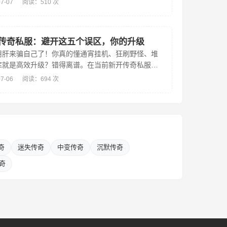
07-07
阅读：510 次
录视频，在几...
传奇私服：避开这五个误区，你的升级
用肝来骗自己了！你真的懂通宵挂机、狂刷野怪、堆
库就是高效升级？错得离谱。在当前新开传奇私服生
，90%的玩家正被一套过时的努力幻觉绑架——把时
07-06
阅读：694 次
率，把重复...
奇
迷失传奇
中变传奇
沉默传奇
传奇