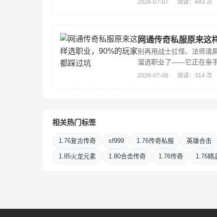
2026-07-07
阅读：483 次
聊装备、不扯充值，就...
网通传奇私服原来这样
别再用战士扛怪、法师清
溜选职业了——它正在亲
控欲。真正的职业选择，
2026-07-06
阅读：314 次
是你和游戏世...
相关热门标签
1.76复古传奇
sf999
1.76传奇私服
英雄合击
1.85火龙元素
1.80合击传奇
1.76传奇
1.76