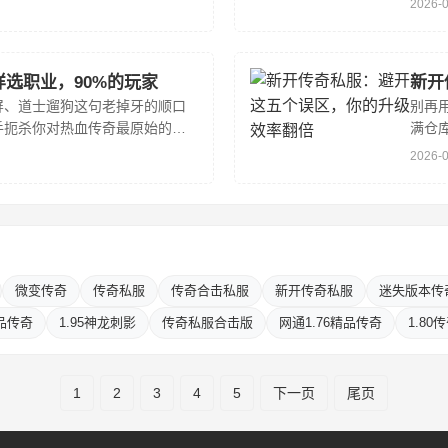
2026-
剪辑实
选职业，90%的玩家
新开
屏、道士遛狗这句老掉牙的顺口
别再
手扼杀你对热血传奇最原始的掌
满仓
从来不是属性面板的加减法，而
态中
2026-
间当效
微变传奇
传奇私服
传奇合击私服
新开传奇私服
迷失版本传
精品传奇
1.95神龙刺影
传奇私服合击版
网通1.76精品传奇
1.80
1
2
3
4
5
下一页
尾页